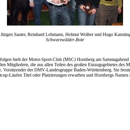
, Jürgen Sauter, Reinhard Lehmann, Helmut Wolber und Hugo Kanstin
Schwarzwälder-Bote
 Erfolgen hielt der Motor-Sport-Club (MSC) Hornberg am Samstagaben
n Mitgliedern, die aus allen Teilen des großen Einzugsgebietes des
, Vorsitzender der DMV-Landesgruppe Baden-Württemberg. Sie freute si
tcup-Läufen Titel oder Platzierungen erwarben und Hornbergs Namen n