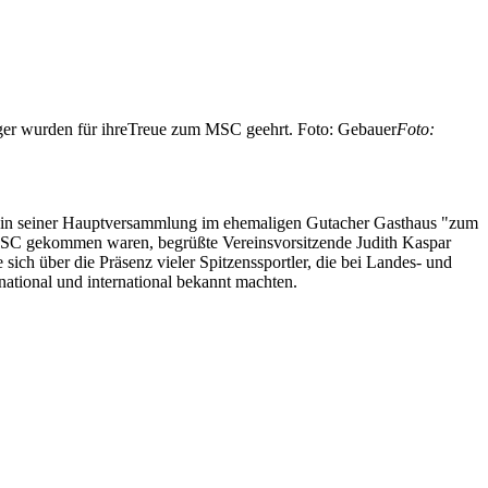
ger wurden für ihreTreue zum MSC geehrt. Foto: Gebauer
Foto:
d in seiner Hauptversammlung im ehemaligen Gutacher Gasthaus "zum
 MSC gekommen waren, begrüßte Vereinsvorsitzende Judith Kaspar
ch über die Präsenz vieler Spitzenssportler, die bei Landes- und
ational und international bekannt machten.