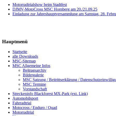
Motorradtrialshow beim Stadtfest
DJMV-MotoCross MSC Hornberg am 20./21.09.25
Einladung zur Jahreshauptversammlung am Samstag, 28. Febr
Hauptmenü
Startseite
alle Downloads
MSC-Sitemap
MSC Allgemeine Infos
Beitragsarchiv
Bildergalerie
MSC Satzung / Beitrittserklärung / Datenschutzeinwillig
MSC Termine
Vorstandschaft
Streckeninfo Blackforest MX-Park (ext. Link)
Automobilsport
Fahrradtrial
Motocross / Enduro / Quad
Motorradtrial