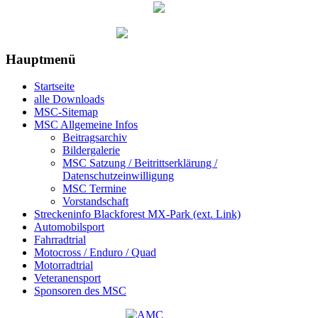
Hauptmenü
Startseite
alle Downloads
MSC-Sitemap
MSC Allgemeine Infos
Beitragsarchiv
Bildergalerie
MSC Satzung / Beitrittserklärung /
Datenschutzeinwilligung
MSC Termine
Vorstandschaft
Streckeninfo Blackforest MX-Park (ext. Link)
Automobilsport
Fahrradtrial
Motocross / Enduro / Quad
Motorradtrial
Veteranensport
Sponsoren des MSC