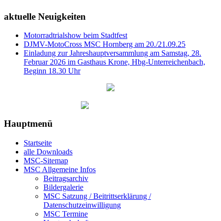
aktuelle Neuigkeiten
Motorradtrialshow beim Stadtfest
DJMV-MotoCross MSC Hornberg am 20./21.09.25
Einladung zur Jahreshauptversammlung am Samstag, 28.
Februar 2026 im Gasthaus Krone, Hbg-Unterreichenbach,
Beginn 18.30 Uhr
Hauptmenü
Startseite
alle Downloads
MSC-Sitemap
MSC Allgemeine Infos
Beitragsarchiv
Bildergalerie
MSC Satzung / Beitrittserklärung /
Datenschutzeinwilligung
MSC Termine