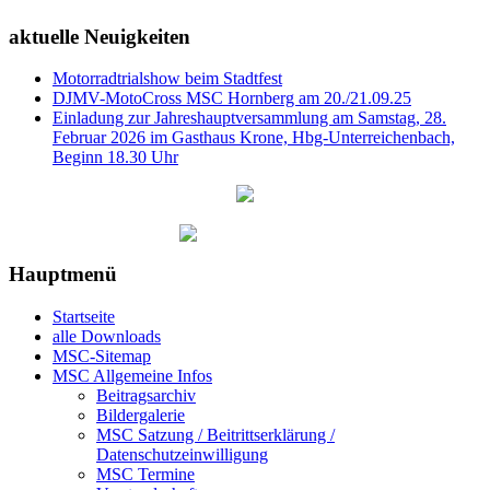
aktuelle Neuigkeiten
Motorradtrialshow beim Stadtfest
DJMV-MotoCross MSC Hornberg am 20./21.09.25
Einladung zur Jahreshauptversammlung am Samstag, 28.
Februar 2026 im Gasthaus Krone, Hbg-Unterreichenbach,
Beginn 18.30 Uhr
Hauptmenü
Startseite
alle Downloads
MSC-Sitemap
MSC Allgemeine Infos
Beitragsarchiv
Bildergalerie
MSC Satzung / Beitrittserklärung /
Datenschutzeinwilligung
MSC Termine