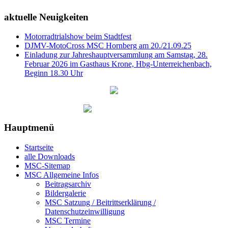
aktuelle Neuigkeiten
Motorradtrialshow beim Stadtfest
DJMV-MotoCross MSC Hornberg am 20./21.09.25
Einladung zur Jahreshauptversammlung am Samstag, 28.
Februar 2026 im Gasthaus Krone, Hbg-Unterreichenbach,
Beginn 18.30 Uhr
Hauptmenü
Startseite
alle Downloads
MSC-Sitemap
MSC Allgemeine Infos
Beitragsarchiv
Bildergalerie
MSC Satzung / Beitrittserklärung /
Datenschutzeinwilligung
MSC Termine