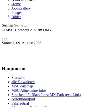
Home
JoomGallery
Images
Bilder
Suchen
© MSC Hornberg e. V. im DMV
↑↑↑
Sonntag, 09. August 2026
Hauptmenü
Startseite
alle Downloads
MSC-Sitemap
MSC Allgemeine Infos
Streckeninfo Blackforest MX-Park (ext. Link)
Automobilsport
Fahrradtrial