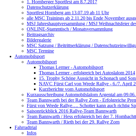
1. Hornberger Sportfest am 8.7.2017
Datenschutzerklärung
Sportfest Hornberg am 13.07.19 ab 11 Uhr
alle MSC Trainings ab 2.11.20 bis Ende November ausge
MSJ Jahreshauptversammlung / MSJ Weihnachtsfeier d
ONLINE-Stammtisch / Monatsversammlung
Beitragsarchiv
Bildergalerie
MSC Satzung / Beitrittserklärung / Datenschutzeinwillig
MSC Termine
Automobilsport
Automobilsport
Thomas Lermer - Automobilsport
Thomas Lermer - erfolgreich bei Autoslalom 2014
15. Trophy Schöne Aussicht in Schonach und So
NAVC Fürst Carl von Wrede Rallye - 6./7. April 
Kurzberichte vom Automobilsport
Kurzausschreibung Automobilslalom Argental am 09.06
Team Bannwarth bei der Rallye Zorn - Erfolgreiche Pr
Fürst von Wrede Rallye…. Schotter kann auch richtig 
Saisonrückblick 2016 Rallye-Team Bannwarth
Team Bannwarth / Hess erfolgreich bei der 7. Hombachtta
Team Bannwarth / Rieth bei der 29. Rallye Zorn
Fahrradtrial
Infos