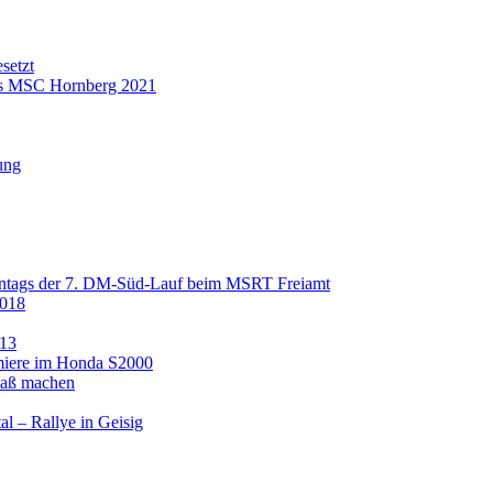
setzt
es MSC Hornberg 2021
ung
nntags der 7. DM-Süd-Lauf beim MSRT Freiamt
2018
.13
emiere im Honda S2000
Spaß machen
l – Rallye in Geisig