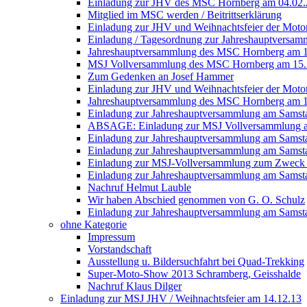
Einladung zur JHV des MSC Hornberg am 04.02
Mitglied im MSC werden / Beitrittserklärung
Einladung zur JHV und Weihnachtsfeier der Moto
Einladung / Tagesordnung zur Jahreshauptversa
Jahreshauptversammlung des MSC Hornberg am 
MSJ Vollversammlung des MSC Hornberg am 15.
Zum Gedenken an Josef Hammer
Einladung zur JHV und Weihnachtsfeier der Moto
Jahreshauptversammlung des MSC Hornberg am 
Einladung zur Jahreshauptversammlung am Samst
ABSAGE: Einladung zur MSJ Vollversammlung am
Einladung zur Jahreshauptversammlung am Samsta
Einladung zur Jahreshauptversammlung am Samst
Einladung zur MSJ-Vollversammlung zum Zweck de
Einladung zur Jahreshauptversammlung am Samst
Nachruf Helmut Lauble
Wir haben Abschied genommen von G. O. Schulz
Einladung zur Jahreshauptversammlung am Samsta
ohne Kategorie
Impressum
Vorstandschaft
Ausstellung u. Bildersuchfahrt bei Quad-Trekking
Super-Moto-Show 2013 Schramberg, Geisshalde
Nachruf Klaus Dilger
Einladung zur MSJ JHV / Weihnachtsfeier am 14.12.13