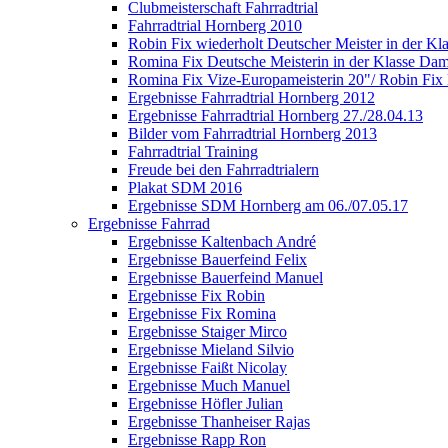
Clubmeisterschaft Fahrradtrial
Fahrradtrial Hornberg 2010
Robin Fix wiederholt Deutscher Meister in der Kl
Romina Fix Deutsche Meisterin in der Klasse Da
Romina Fix Vize-Europameisterin 20"/ Robin Fix 
Ergebnisse Fahrradtrial Hornberg 2012
Ergebnisse Fahrradtrial Hornberg 27./28.04.13
Bilder vom Fahrradtrial Hornberg 2013
Fahrradtrial Training
Freude bei den Fahrradtrialern
Plakat SDM 2016
Ergebnisse SDM Hornberg am 06./07.05.17
Ergebnisse Fahrrad
Ergebnisse Kaltenbach André
Ergebnisse Bauerfeind Felix
Ergebnisse Bauerfeind Manuel
Ergebnisse Fix Robin
Ergebnisse Fix Romina
Ergebnisse Staiger Mirco
Ergebnisse Mieland Silvio
Ergebnisse Faißt Nicolay
Ergebnisse Much Manuel
Ergebnisse Höfler Julian
Ergebnisse Thanheiser Rajas
Ergebnisse Rapp Ron