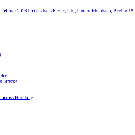
 Februar 2026 im Gasthaus Krone, Hbg-Unterreichenbach, Beginn 18
g
lder
s-Strecke
lubcross Hornberg