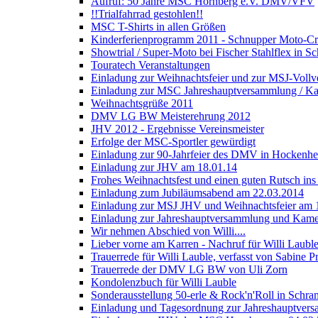
Aufruf: 50 Jahre MSC Hornberg e.V. DMV/VFV
!!Trialfahrrad gestohlen!!
MSC T-Shirts in allen Größen
Kinderferienprogramm 2011 - Schnupper Moto-Cr
Showtrial / Super-Moto bei Fischer Stahlflex in 
Touratech Veranstaltungen
Einladung zur Weihnachtsfeier und zur MSJ-Voll
Einladung zur MSC Jahreshauptversammlung / Ka
Weihnachtsgrüße 2011
DMV LG BW Meisterehrung 2012
JHV 2012 - Ergebnisse Vereinsmeister
Erfolge der MSC-Sportler gewürdigt
Einladung zur 90-Jahrfeier des DMV in Hockenh
Einladung zur JHV am 18.01.14
Frohes Weihnachtsfest und einen guten Rutsch in
Einladung zum Jubiläumsabend am 22.03.2014
Einladung zur MSJ JHV und Weihnachtsfeier am 
Einladung zur Jahreshauptversammlung und Kame
Wir nehmen Abschied von Willi....
Lieber vorne am Karren - Nachruf für Willi Laub
Trauerrede für Willi Lauble, verfasst von Sabine 
Trauerrede der DMV LG BW von Uli Zorn
Kondolenzbuch für Willi Lauble
Sonderausstellung 50-erle & Rock'n'Roll in Schr
Einladung und Tagesordnung zur Jahreshauptver