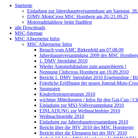
Startseite
Einladung zur Jahreshauptversammlung am Samstag, 28.
DJMV-MotoCross MSC Hornberg am 20./21.09.25
Motorradtrialshow beim Stadtfest
alle Downloads
MSC-Sitemap
MSC Allgemeine Infos
MSC Allgemeine Infos
Besuch vom AMC Birkenfeld am 07.08.09
Jahreshauptversammlung 2009 des MSC Hornber
1. DMV Sternfahrt 2010
Wieder Automobilslalom zum ausprobieren !
Nennung Clubcross Hornberg am 19.09.2010
Bericht 1. DMV Sternfahrt 2010 Ergebnisliste / Bi
Feierliche Eröffnung der neuen Jugend-Moto-Cros
Sponsoren
Kinderferienprogramm 2010
wichtige Mitteilungen / Infos für den Gai-Cup / C
Einladung zur MSJ-Vollversammlung 2010
EINLADUNG zur Weihnachtsfeier 2010
Weihnachtsgrüße 2010
Einladung zur Jahreshauptversammlung 2010
Bericht über die JHV 2010 des MSC Hornbergv
Bericht über die Ehrungen bei der JHV 2010